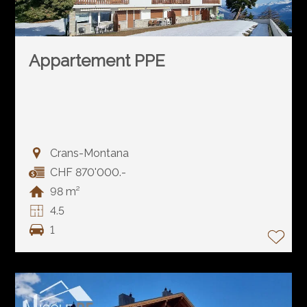
Appartement PPE
Crans-Montana
CHF 870'000.-
98 m²
4.5
1