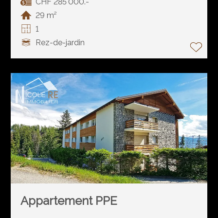
CHF 285'000.-
29 m²
1
Rez-de-jardin
Appartement PPE