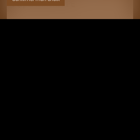
Appartement PPE
Crans-Montana
CHF 640'000.-
55 m²
2.5
Rez supérieur
RÉSERVÉ