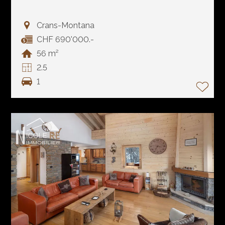
Crans-Montana
CHF 690'000.-
56 m²
2.5
1