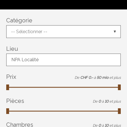
Catégorie
-- Sélectionner --
Lieu
NPA Localité
Prix
De
CHF 0.-
à
50 mio
et plus
Pièces
De
0
à
10
et plus
Chambres
De
0
à
10
et plus