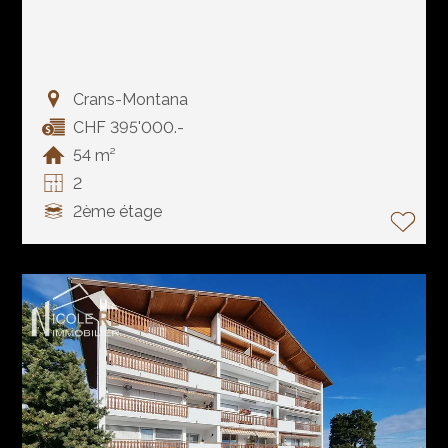
Crans-Montana
CHF 395'000.-
54 m²
2
2ème étage