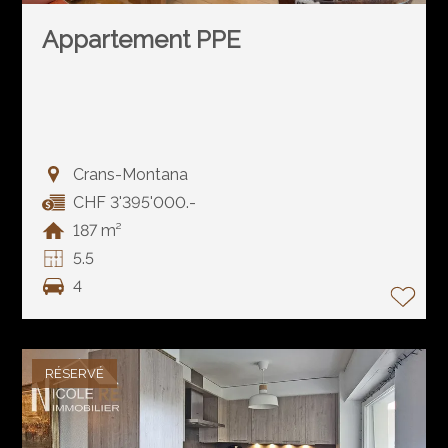
Appartement PPE
Crans-Montana
CHF 3'395'000.-
187 m²
5.5
4
RÉSERVÉ