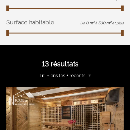
Surface habitable
De
0 m²
à
500 m²
et plus
13
résultats
Tri:
Biens les + récents