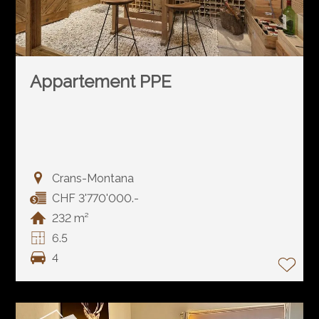
Appartement PPE
Crans-Montana
CHF 3'770'000.-
232 m²
6.5
4