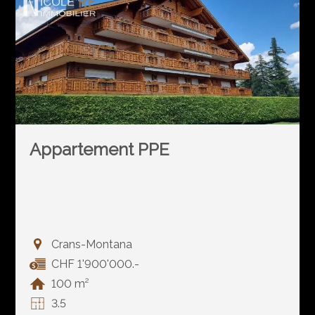
Appartement PPE
Crans-Montana
CHF 1'900'000.-
100 m²
3.5