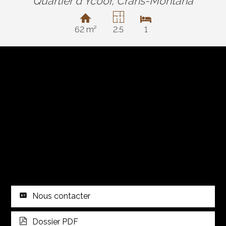
Quartier d'Ycoor,
Crans-Montana
62 m²
2.5
1
Nous contacter
Dossier PDF