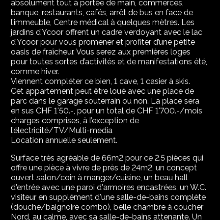
absolument tout à portée de main, commerces,
banque, restaurants, cafés, arrêt de bus en face de
l’immeuble, Centre médical à quelques mètres. Les
jardins d’Ycoor offrent un cadre verdoyant avec le lac
d’Ycoor pour vous promener et profiter d’une petite
oasis de fraîcheur. Vous serez aux premières loges
pour toutes sortes d’activités et de manifestations été,
comme hiver.
Viennent compléter ce bien, 1 cave, 1 casier à skis.
Cet appartement peut être loué avec une place de
parc dans le garage souterrain ou non. La place sera
en sus CHF 1'50.-, pour un total de CHF 1'700.-/mois
charges comprises, à l’exception de
l’électricité/TV/Multi-media
Location annuelle seulement.
Surface très agréable de 66m2 pour ce 2.5 pièces qui
offre une pièce à vivre de près de 24m2, un concept
ouvert salon/coin à manger/cuisine, un beau hall
d'entrée avec une paroi d'armoires encastrées, un W.C.
visiteur en supplément d'une salle-de-bains complète
(douche/baignoire combo), belle chambre à coucher
Nord, au calme, avec sa salle-de-bains attenante. Un