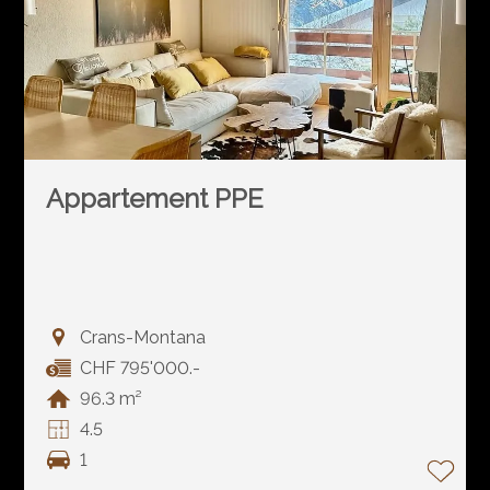
Appartement PPE
Crans-Montana
CHF 795'000.-
96.3 m²
4.5
1