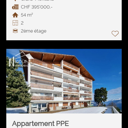
CHF 395'000.-
54 m²
2
2ème étage
Appartement PPE