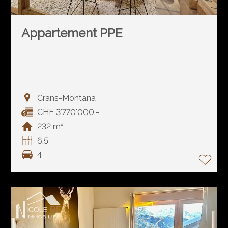
Appartement PPE
Crans-Montana
CHF 3'770'000.-
232 m²
6.5
4