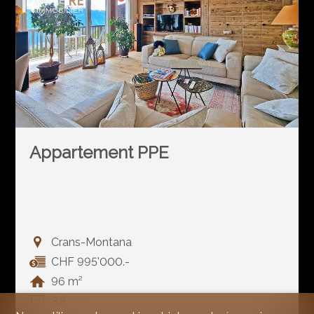
Appartement PPE
Crans-Montana
CHF 995'000.-
96 m²
3.5