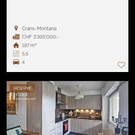
Crans-Montana
CHF 3'395'000.-
187 m²
5.5
4
RÉSERVÉ