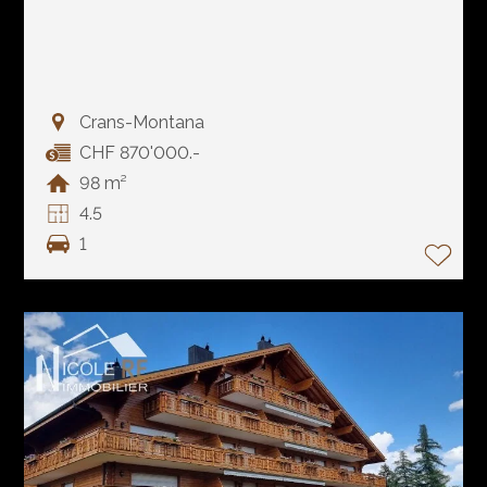
Crans-Montana
CHF 870'000.-
98 m²
4.5
1