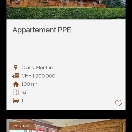
Appartement PPE
Crans-Montana
CHF 1'900'000.-
100 m²
3.5
1
RÉSERVÉ