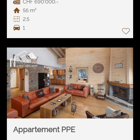
CHF 690'000.-
56 m²
2.5
1
Appartement PPE