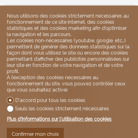
Nous utilisons des cookies strictement nécessaires au
fonctionnement de ce site internet, des cookies
statistiques et des cookies marketing afin d'optimiser
la navigation et les parcours.
Les cookies non-nécessaires (youtube, google, etc..)
permettent de générer des données statistiques sur la
façon dont vous utilisez le site ou encore des cookies
permettant d’afficher des publicités personnalisées sur
leur site en fonction de votre navigation et de votre
Contactez-nous
profil.
À l’exception des cookies nécessaires au
NicoleRE Immobilier
fonctionnement du site, vous pouvez contrôler ceux
37, Route du Rawyl
que vous souhaitez activer.
3963 Crans-Montana
Tél.
079 939 67 00
D'accord pour tous les cookies
Mob.
079 939 67 00
info@nicoleREimmobilier.com
Seuls les cookies strictement nécessaires
Plus d'informations sur l'utilisation des cookies
Restez connecté
Ne laissez aucun bien vous échapper, inscrivez-vous
Confirmer mon choix
gratuitement.