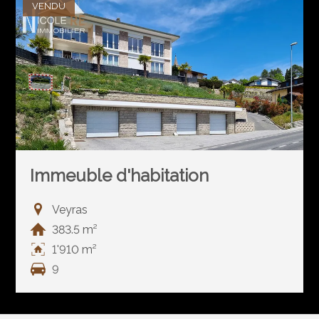
VENDU
Immeuble d'habitation
Veyras
383.5 m²
1'910 m²
9